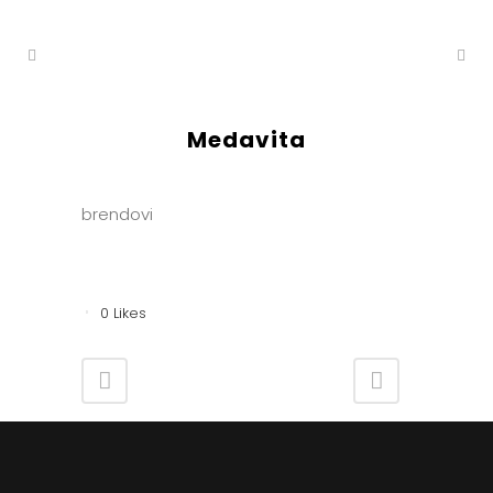
Medavita
Category
brendovi
About This Project
0
Likes