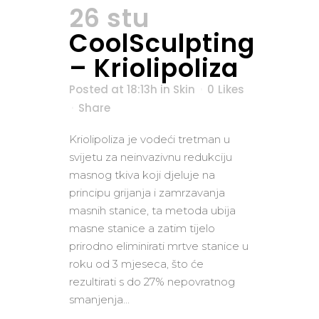
26 stu
CoolSculpting
– Kriolipoliza
Posted at 18:13h
in
Skin
0
Likes
Share
Kriolipoliza je vodeći tretman u
svijetu za neinvazivnu redukciju
masnog tkiva koji djeluje na
principu grijanja i zamrzavanja
masnih stanice, ta metoda ubija
masne stanice a zatim tijelo
prirodno eliminirati mrtve stanice u
roku od 3 mjeseca, što će
rezultirati s do 27% nepovratnog
smanjenja...