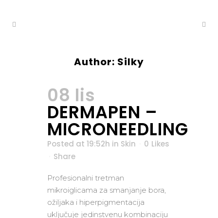
Author: Silky
08 lis
DERMAPEN –
MICRONEEDLING
Posted at 19:52h
in
Skin
0
Likes
Share
Profesionalni tretman
mikroiglicama za smanjanje bora,
ožiljaka i hiperpigmentacija
uključuje jedinstvenu kombinaciju