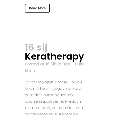
Read More
16 sij
Keratherapy
Posted at 16:31h
in
Hair
1
Like
Share
Svi želimo sjajnu, meku i bujnu
kosu. Zdrava i njegovana kosa
nam daje samopouzdanje i
podiže raspoloženje. Međutim,
ovisno o dobi, zdravlju i fazama
života često se susrećemo s