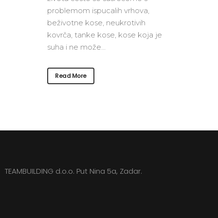
problemom ispucalih vrhova,
beživotne kose, neukrotivih
kovrča, tanke kose, kose koja je
suha i ne može...
Read More
TEAMBUILDING d.o.o. Put Nina 5a, Zadar.