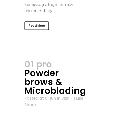
kemijskog pilinga i tehnike
microneedlinga....
Read More
01 pro
Powder
brows &
Microblading
Posted at 01:18h
in
Skin
1
Like
Share